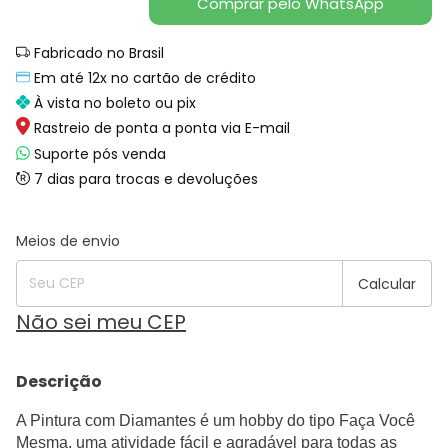
Comprar pelo WhatsApp
Fabricado no Brasil
Em até 12x no cartão de crédito
À vista no boleto ou pix
Rastreio de ponta a ponta via E-mail
Suporte pós venda
7 dias para trocas e devoluções
Alterar CEP
Entregas para o CEP:
Meios de envio
Calcular
Não sei meu CEP
Descrição
A Pintura com Diamantes é um hobby do tipo Faça Você
Mesma, uma atividade fácil e agradável para todas as