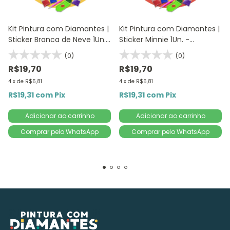
Kit Pintura com Diamantes |
Kit Pintura com Diamantes |
Sticker Branca de Neve 1Un.
Sticker Minnie 1Un. -
- Diamante Redondo |
Diamante Redondo |
(0)
(0)
Diamond Painting 5D DIY
Diamond Painting 5D DIY
R$19,70
R$19,70
4
x
de
R$5,81
4
x
de
R$5,81
R$19,31
com
Pix
R$19,31
com
Pix
Comprar pelo WhatsApp
Comprar pelo WhatsApp