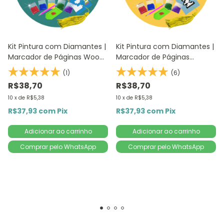
Kit Pintura com Diamantes |
Kit Pintura com Diamantes |
Marcador de Páginas Woody
Marcador de Páginas
e Buzz 1Un | 4,2x18,9cm |
Snoopy 1Un | Diamante
(1)
(6)
Diamante Redondo |
Redondo | Diamond Painting
R$38,70
R$38,70
Diamond Painting DIY
DIY
10
x
de
R$5,38
10
x
de
R$5,38
R$37,93
com
Pix
R$37,93
com
Pix
Comprar pelo WhatsApp
Comprar pelo WhatsApp