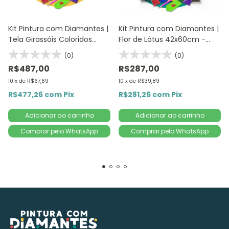
Kit Pintura com Diamantes |
Kit Pintura com Diamantes |
Tela Girassóis Coloridos
Flor de Lótus 42x60cm -
80x60 - Diamante Redondo
Diamante Redondo |
(0)
(0)
| Diamond Painting 5D DIY
Diamond Painting 5D DIY
R$487,00
R$287,00
10
x
de
R$67,69
10
x
de
R$39,89
R$477,26
com
Pix
R$281,26
com
Pix
Comprar pelo WhatsApp
Comprar pelo WhatsApp