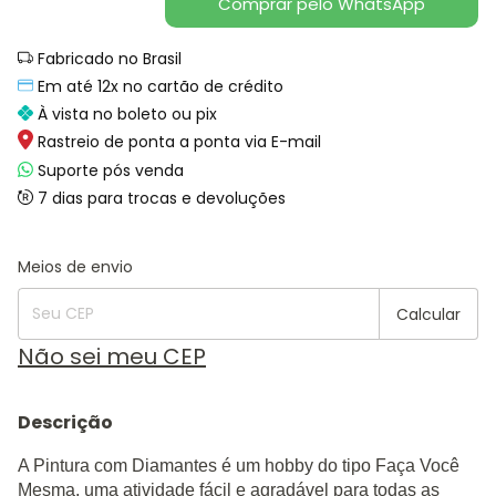
Comprar pelo WhatsApp
Fabricado no Brasil
Em até 12x no cartão de crédito
À vista no boleto ou pix
Rastreio de ponta a ponta via E-mail
Suporte pós venda
7 dias para trocas e devoluções
Alterar CEP
Entregas para o CEP:
Meios de envio
Calcular
Não sei meu CEP
Descrição
A Pintura com Diamantes é um hobby do tipo Faça Você
Mesma, uma atividade fácil e agradável para todas as