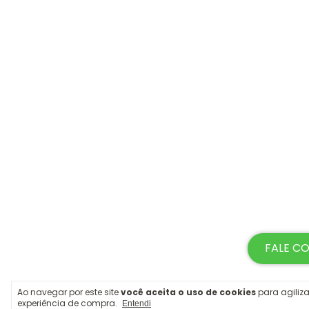
FALE C
Ao navegar por este site
você aceita o uso de cookies
para agiliza
experiência de compra.
Entendi