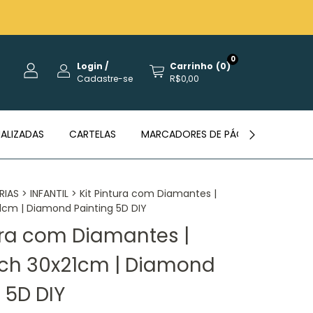
0
Login
/
Carrinho
(
0
)
Cadastre-se
R$0,00
ALIZADAS
CARTELAS
MARCADORES DE PÁGINAS
REVE
RIAS
>
INFANTIL
>
Kit Pintura com Diamantes |
21cm | Diamond Painting 5D DIY
tura com Diamantes |
itch 30x21cm | Diamond
 5D DIY