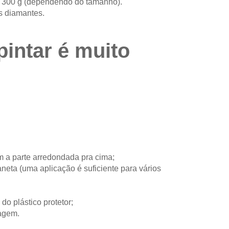
a 300 g (dependendo do tamanho).
s diamantes.
pintar é muito
m a parte arredondada pra cima;
eta (uma aplicação é suficiente para vários
 do plástico protetor;
magem.