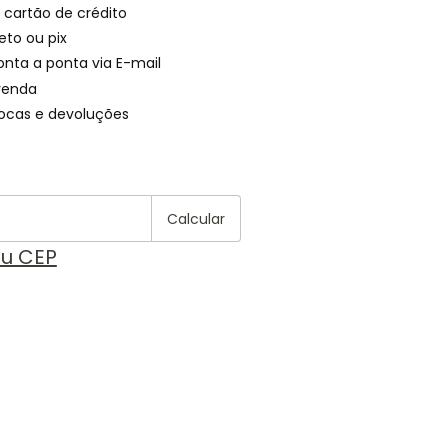
 cartão de crédito
eto ou pix
onta a ponta via E-mail
venda
rocas e devoluções
Alterar CEP
 CEP:
Calcular
eu CEP