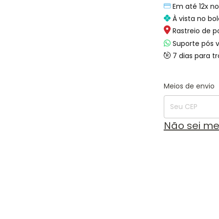
Em até 12x no
À vista no bol
Rastreio de p
Suporte pós 
7 dias para t
Entregas para o
Meios de envio
Não sei m