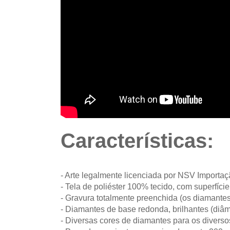
Características:
- Arte legalmente licenciada por NSV Importa
- Tela de poliéster 100% tecido, com superfíc
- Gravura totalmente preenchida (os diamantes
- Diamantes de base redonda, brilhantes (diâm
- Diversas cores de diamantes para os diverso