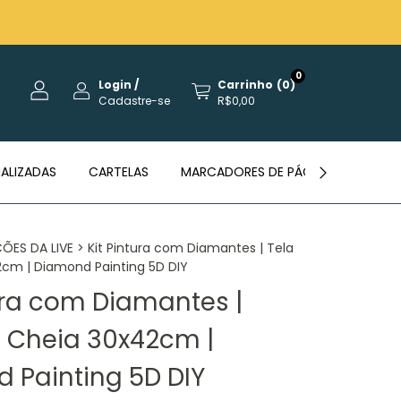
0
Login
/
Carrinho
(
0
)
Cadastre-se
R$0,00
ALIZADAS
CARTELAS
MARCADORES DE PÁGINAS
REVE
ES DA LIVE
>
Kit Pintura com Diamantes | Tela
cm | Diamond Painting 5D DIY
tura com Diamantes |
a Cheia 30x42cm |
 Painting 5D DIY