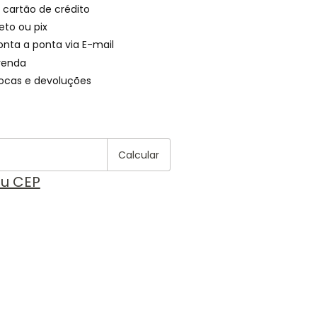
 cartão de crédito
eto ou pix
onta a ponta via E-mail
venda
rocas e devoluções
Alterar CEP
 CEP:
Calcular
eu CEP