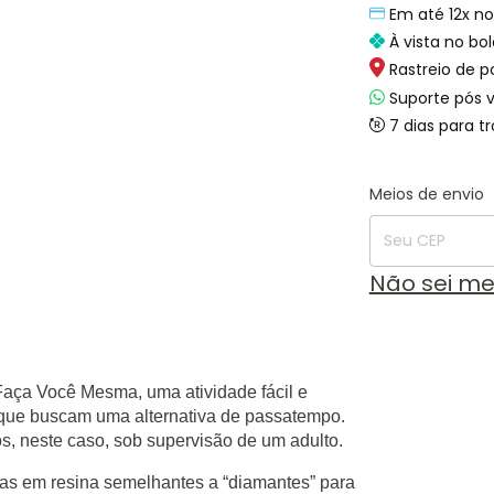
Em até 12x no
À vista no bol
Rastreio de p
Suporte pós 
7 dias para t
Entregas para o
Meios de envio
Não sei m
Faça Você Mesma, uma atividade fácil e
s que buscam uma alternativa de passatempo.
os, neste caso, sob supervisão de um adulto.
s em resina semelhantes a “diamantes” para