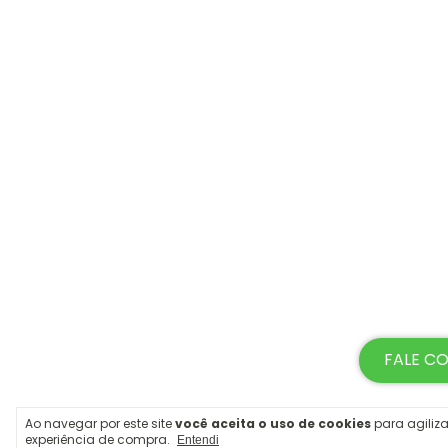
FALE C
Ao navegar por este site
você aceita o uso de cookies
para agiliza
experiência de compra.
Entendi