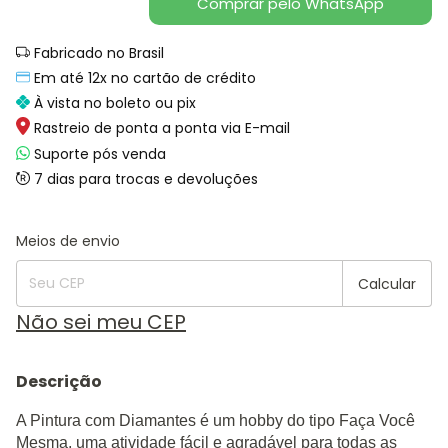
Comprar pelo WhatsApp
Fabricado no Brasil
Em até 12x no cartão de crédito
À vista no boleto ou pix
Rastreio de ponta a ponta via E-mail
Suporte pós venda
7 dias para trocas e devoluções
Alterar CEP
Entregas para o CEP:
Meios de envio
Calcular
Não sei meu CEP
Descrição
A Pintura com Diamantes é um hobby do tipo Faça Você
Mesma, uma atividade fácil e agradável para todas as