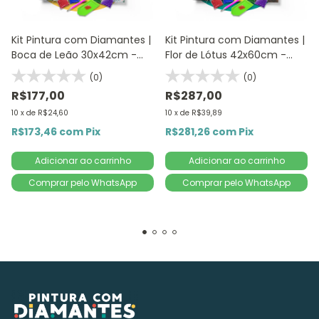
Kit Pintura com Diamantes |
Kit Pintura com Diamantes |
Boca de Leão 30x42cm -
Flor de Lótus 42x60cm -
Diamante Redondo |
Diamante Redondo |
(0)
(0)
Diamond Painting 5D DIY
Diamond Painting 5D DIY
R$177,00
R$287,00
10
x
de
R$24,60
10
x
de
R$39,89
R$173,46
com
Pix
R$281,26
com
Pix
Comprar pelo WhatsApp
Comprar pelo WhatsApp