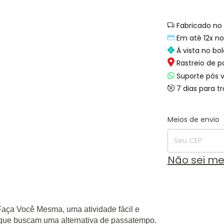
Fabricado no 
Em até 12x no
À vista no bol
Rastreio de p
Suporte pós 
7 dias para t
Entregas para o
Meios de envio
Não sei m
Faça Você Mesma, uma atividade fácil e
s que buscam uma alternativa de passatempo.