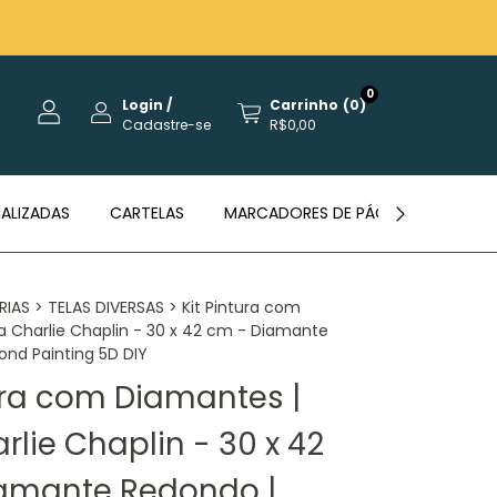
0
Login
/
Carrinho
(
0
)
Cadastre-se
R$0,00
ALIZADAS
CARTELAS
MARCADORES DE PÁGINAS
REVE
RIAS
>
TELAS DIVERSAS
>
Kit Pintura com
a Charlie Chaplin - 30 x 42 cm - Diamante
nd Painting 5D DIY
tura com Diamantes |
rlie Chaplin - 30 x 42
amante Redondo |