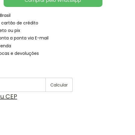
Comprar pelo WhatsApp
Brasil
 cartão de crédito
eto ou pix
onta a ponta via E-mail
venda
rocas e devoluções
Alterar CEP
 CEP:
Calcular
eu CEP