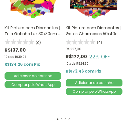
Kit Pintura com Diamantes |
Kit Pintura com Diamantes |
Tela Gatinho Luz 30x30cm |
Gatos Charmosos 50x40cm
Diamond Painting 5D DIY
- Diamante Redondo.
(0)
(0)
Contém Diamantes AB que
R$227,00
R$137,00
possuem brilho Boreal ,
22
% OFF
R$177,00
10
x
de
R$19,04
R$134,26
com
Pix
10
x
de
R$24,60
R$173,46
com
Pix
Comprar pelo WhatsApp
Comprar pelo WhatsApp