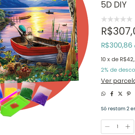
5D DIY
R$307,
R$300,86
10
x de
R$42
2% de desco
Ver parce
Só restam
2
em