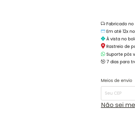
Fabricado no 
Em até 12x no
À vista no bol
Rastreio de p
Suporte pós 
7 dias para t
Entregas para o
Meios de envio
Não sei m