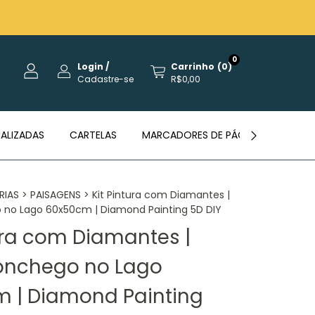
0
Login
/
Carrinho
(
0
)
Cadastre-se
R$0,00
ALIZADAS
CARTELAS
MARCADORES DE PÁGINAS
REVE
RIAS
>
PAISAGENS
>
Kit Pintura com Diamantes |
 no Lago 60x50cm | Diamond Painting 5D DIY
tura com Diamantes |
onchego no Lago
 | Diamond Painting