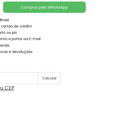
Comprar pelo WhatsApp
Brasil
 cartão de crédito
eto ou pix
onta a ponta via E-mail
venda
rocas e devoluções
Alterar CEP
 CEP:
Calcular
eu CEP