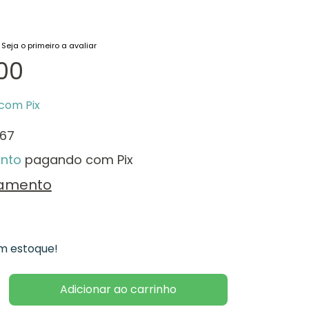
Seja o primeiro a avaliar
00
com
Pix
,67
nto
pagando com Pix
lamento
 estoque!