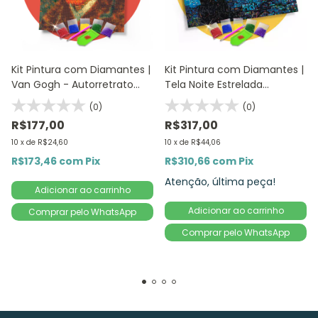
Kit Pintura com Diamantes |
Kit Pintura com Diamantes |
Van Gogh - Autorretrato
Tela Noite Estrelada
30x42cm - Diamante
40x75cm | Diamond
(0)
(0)
Redondo | Diamond Painting
Painting 5D DIY
R$177,00
R$317,00
5D DIY
10
x
de
R$24,60
10
x
de
R$44,06
R$173,46
com
Pix
R$310,66
com
Pix
Atenção, última peça!
Comprar pelo WhatsApp
Comprar pelo WhatsApp