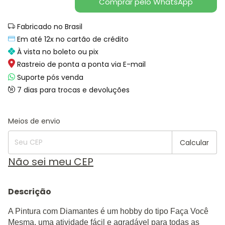
Comprar pelo WhatsApp
Fabricado no Brasil
Em até 12x no cartão de crédito
À vista no boleto ou pix
Rastreio de ponta a ponta via E-mail
Suporte pós venda
7 dias para trocas e devoluções
Alterar CEP
Entregas para o CEP:
Meios de envio
Calcular
Não sei meu CEP
Descrição
A Pintura com Diamantes é um hobby do tipo Faça Você
Mesma, uma atividade fácil e agradável para todas as