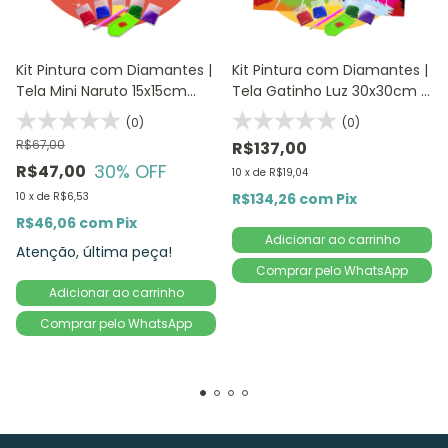
Kit Pintura com Diamantes |
Kit Pintura com Diamantes |
Tela Mini Naruto 15x15cm
Tela Gatinho Luz 30x30cm |
com Moldura/Porta Retrato
Diamond Painting 5D DIY
(0)
(0)
| Diamond Painting 5D DIY
R$67,00
R$137,00
30
% OFF
R$47,00
10
x
de
R$19,04
10
x
de
R$6,53
R$134,26
com
Pix
R$46,06
com
Pix
Atenção, última peça!
Comprar pelo WhatsApp
Comprar pelo WhatsApp