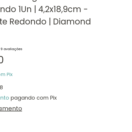
do 1Un | 4,2x18,9cm -
te Redondo | Diamond
g
9 avaliações
0
om
Pix
8
nto
pagando com Pix
lamento