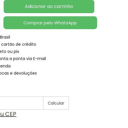
Comprar pelo WhatsApp
Brasil
 cartão de crédito
eto ou pix
onta a ponta via E-mail
venda
rocas e devoluções
Alterar CEP
 CEP:
Calcular
eu CEP