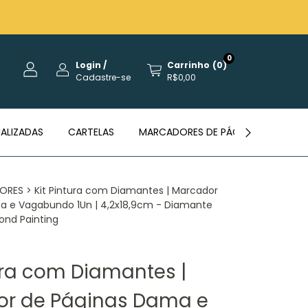
0
Login
/
Carrinho
(
0
)
Cadastre-se
R$0,00
ALIZADAS
CARTELAS
MARCADORES DE PÁGINAS
REVE
ORES
>
Kit Pintura com Diamantes | Marcador
a e Vagabundo 1Un | 4,2x18,9cm - Diamante
ond Painting
tura com Diamantes |
r de Páginas Dama e