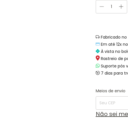
Fabricado no 
Em até 12x no
À vista no bol
Rastreio de p
Suporte pós 
7 dias para t
Entregas para o
Meios de envio
Não sei m