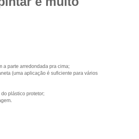
pintar é muito
m a parte arredondada pra cima;
eta (uma aplicação é suficiente para vários
 do plástico protetor;
magem.