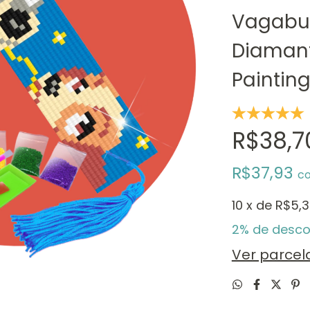
Vagabun
Diaman
Paintin
R$38,7
R$37,93
c
10
x de
R$5,3
2% de desco
Ver parce