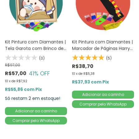
Kit Pintura com Diamantes |
Kit Pintura com Diamantes |
Tela Garota com Brinco de
Marcador de Páginas Harry
Pérola 20x25cm | Diamond
Potter 1Un | Diamante
(0)
(5)
Painting 5D DIY
Redondo | Diamond Painting
R$97,00
R$38,70
DIY
41
% OFF
R$57,00
10
x
de
R$5,38
10
x
de
R$7,92
R$37,93
com
Pix
R$55,86
com
Pix
Só restam
2
em estoque!
Comprar pelo WhatsApp
Comprar pelo WhatsApp