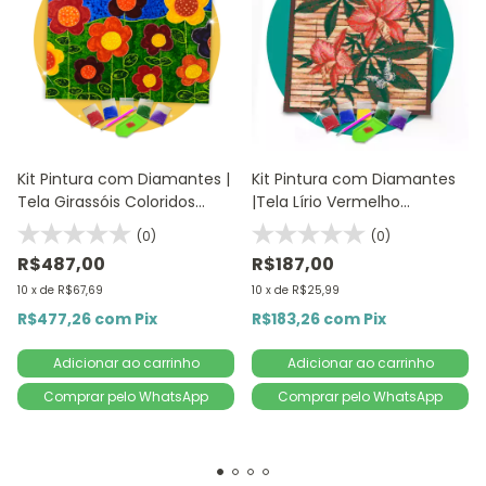
Kit Pintura com Diamantes |
Kit Pintura com Diamantes
Tela Girassóis Coloridos
|Tela Lírio Vermelho
80x60 - Diamante Redondo
40x40cm - Diamante
(0)
(0)
| Diamond Painting 5D DIY
Redondo | Diamond Painting
R$487,00
R$187,00
5D DIY
10
x
de
R$67,69
10
x
de
R$25,99
R$477,26
com
Pix
R$183,26
com
Pix
Comprar pelo WhatsApp
Comprar pelo WhatsApp