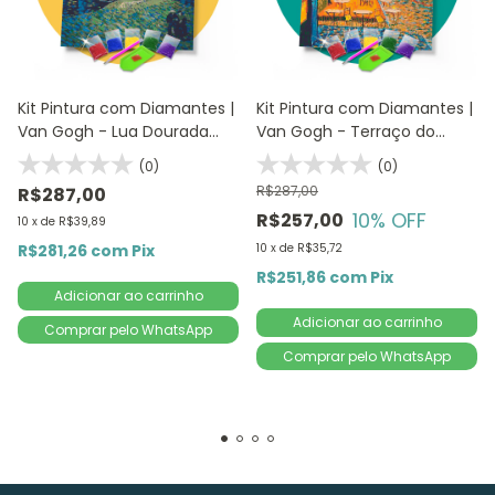
Kit Pintura com Diamantes |
Kit Pintura com Diamantes |
Van Gogh - Lua Dourada
Van Gogh - Terraço do
Releitura 42x60cm -
Café 42x60cm - Diamante
(0)
(0)
Diamante Redondo |
Redondo | Diamond Painting
R$287,00
R$287,00
Diamond Painting 5D DIY
5D DIY
10
% OFF
R$257,00
10
x
de
R$39,89
R$281,26
com
Pix
10
x
de
R$35,72
R$251,86
com
Pix
Comprar pelo WhatsApp
Comprar pelo WhatsApp