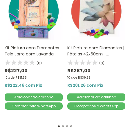
Kit Pintura com Diamantes |
Kit Pintura com Diamantes |
Tela Jarro com Lavanda
Pétalas 42x60cm -
30x57cm - Diamante
Diamante Redondo |
(0)
(0)
Redondo | Diamond Painting
Diamond Painting 5D DIY
R$227,00
R$287,00
5D DIY
10
x
de
R$31,55
10
x
de
R$39,89
R$222,46
com
Pix
R$281,26
com
Pix
Comprar pelo WhatsApp
Comprar pelo WhatsApp