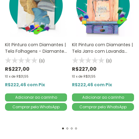
Kit Pintura com Diamantes |
Kit Pintura com Diamantes |
Tela Folhagens - Diamante
Tela Jarro com Lavanda
Redondo | Diamond Painting
30x57cm - Diamante
(0)
(0)
5D DIY
Redondo | Diamond Painting
R$227,00
R$227,00
5D DIY
10
x
de
R$31,55
10
x
de
R$31,55
R$222,46
com
Pix
R$222,46
com
Pix
Adicionar ao carrinho
Comprar pelo WhatsApp
Comprar pelo WhatsApp