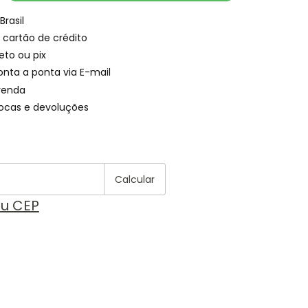
Brasil
 cartão de crédito
eto ou pix
onta a ponta via E-mail
venda
rocas e devoluções
Alterar CEP
 CEP:
Calcular
eu CEP