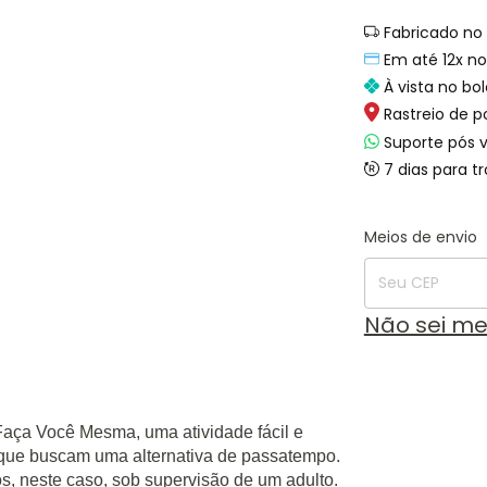
Fabricado no 
Em até 12x no
À vista no bol
Rastreio de p
Suporte pós 
7 dias para t
Entregas para o
Meios de envio
Não sei m
Faça Você Mesma, uma atividade fácil e
s que buscam uma alternativa de passatempo.
os, neste caso, sob supervisão de um adulto.