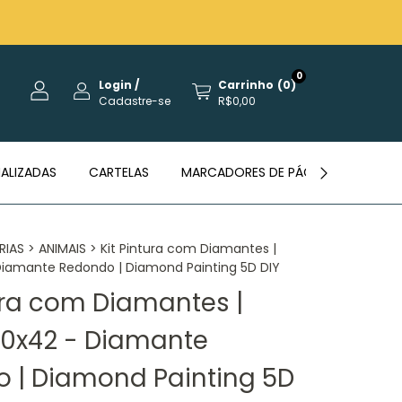
0
Login
/
Carrinho
(
0
)
Cadastre-se
R$0,00
ALIZADAS
CARTELAS
MARCADORES DE PÁGINAS
REVE
RIAS
>
ANIMAIS
>
Kit Pintura com Diamantes |
 Diamante Redondo | Diamond Painting 5D DIY
tura com Diamantes |
 30x42 - Diamante
 | Diamond Painting 5D