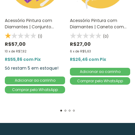
Acessório Pintura com
Acessório Pintura com
Diamantes | Conjunto
Diamantes | Caneta com
Bandejas 9 itens | Diamond
Bico - Apoio AZUL | Diamond
(1)
(0)
Painting 5D DIY
Painting 5D DIY
R$57,00
R$27,00
10
x
de
R$7,92
6
x
de
R$5,63
R$55,86
com
Pix
R$26,46
com
Pix
Só restam
5
em estoque!
Comprar pelo WhatsApp
Comprar pelo WhatsApp