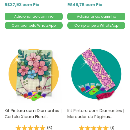
R$37,93
com
Pix
R$46,75
com
Pix
Comprar pelo WhatsApp
Comprar pelo WhatsApp
Kit Pintura com Diamantes |
Kit Pintura com Diamantes |
Cartela Xícara Floral
Marcador de Páginas
14,8x20,5cm - Diamante
Mandala Lilás 1Un |
(5)
(1)
Redondo | Diamond Painting
4,2x18,9cm - Diamante