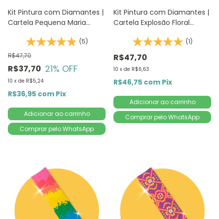
Kit Pintura com Diamantes |
Kit Pintura com Diamantes |
Cartela Pequena Maria
Cartela Explosão Floral
14,8x20,5cm - Diamante
14,8x20,5cm - Diamante
(5)
(1)
Redondo | Diamond Painting
Redondo | Diamond Painting
5D
5D D
R$47,70
R$47,70
21
% OFF
R$37,70
10
x
de
R$6,63
10
x
de
R$5,24
R$46,75
com
Pix
R$36,95
com
Pix
Comprar pelo WhatsApp
Comprar pelo WhatsApp