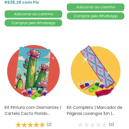
R$36,26
com
Pix
Comprar pelo WhatsApp
Comprar pelo WhatsApp
Kit Pintura com Diamantes |
Kit Completo | Marcador de
Cartela Cacto Florido
Páginas Losangos 1Un |
14,8x20,5cm - Diamante
4,2x18,9cm - Diamante
(2)
(0)
Redondo | Diamond Painting
Redondo | Diamond Painting