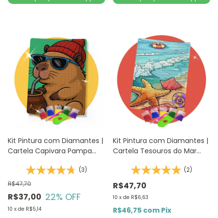
Kit Pintura com Diamantes |
Kit Pintura com Diamantes |
Cartela Capivara Pampa
Cartela Tesouros do Mar
14,8x20,5cm - Diamante
14,8x20,5cm - Diamante
(3)
(2)
Redondo | Diamond Painting
Redondo | Diamond Painting
5D DIY
5D D
R$47,70
R$47,70
22
% OFF
R$37,00
10
x
de
R$6,63
10
x
de
R$5,14
R$46,75
com
Pix