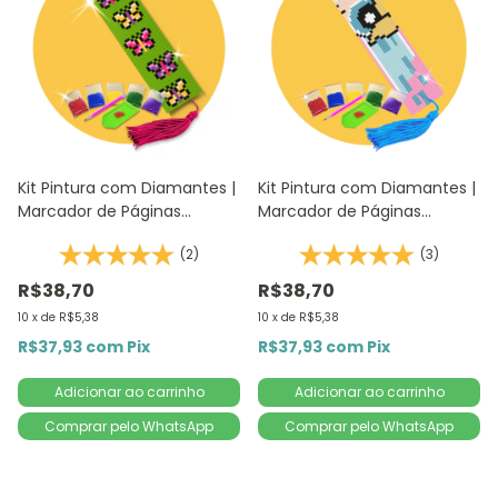
Kit Pintura com Diamantes |
Kit Pintura com Diamantes |
Marcador de Páginas
Marcador de Páginas
Borboletas 1Un | 4,2x18,9cm
Lindinha 1Un | 4,2x18,9cm -
(2)
(3)
- Diamante Redondo |
Diamante Redondo |
Diamond Painting 5D DIY
Diamond Painting
R$38,70
R$38,70
10
x
de
R$5,38
10
x
de
R$5,38
R$37,93
com
Pix
R$37,93
com
Pix
Comprar pelo WhatsApp
Comprar pelo WhatsApp