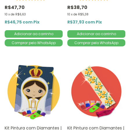
5D D
Redondo | Diamond Painting
R$47,70
R$38,70
DIY
10
x
de
R$6,63
10
x
de
R$5,38
R$46,75
com
Pix
R$37,93
com
Pix
Comprar pelo WhatsApp
Comprar pelo WhatsApp
Kit Pintura com Diamantes |
Kit Pintura com Diamantes |