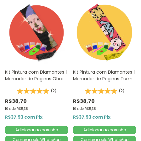
Kit Pintura com Diamantes |
Kit Pintura com Diamantes |
Marcador de Páginas Obra
Marcador de Páginas Turma
da Moça 1Un - 4,2x18,9cm |
Pooh 1Un | 4,2x18,9cm -
(2)
(2)
Diamante Redondo |
Diamante Redondo |
Diamond Painting
Diamond Painting
R$38,70
R$38,70
10
x
de
R$5,38
10
x
de
R$5,38
R$37,93
com
Pix
R$37,93
com
Pix
Comprar pelo WhatsApp
Comprar pelo WhatsApp