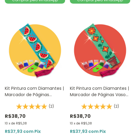
Kit Pintura com Diamantes |
Kit Pintura com Diamantes |
Marcador de Páginas
Marcador de Páginas Vaso
Melancias 1Un | 4,2x18,9cm -
de Flores 1Un | 4,2x18,9cm -
(2)
(2)
Diamante Redondo |
Diamante Redondo |
Diamond Painting DIY
Diamond Painting 5D
R$38,70
R$38,70
10
x
de
R$5,38
10
x
de
R$5,38
R$37,93
com
Pix
R$37,93
com
Pix