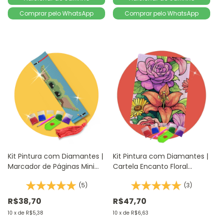
Comprar pelo WhatsApp
Comprar pelo WhatsApp
Kit Pintura com Diamantes |
Kit Pintura com Diamantes |
Marcador de Páginas Mini
Cartela Encanto Floral
Mestre 1Un | 4,2x18,9cm -
14,8x20,5cm - Diamante
(5)
(3)
Diamante Redondo |
Redondo | Diamond Painting
Diamond Painting
5D D
R$38,70
R$47,70
10
x
de
R$5,38
10
x
de
R$6,63