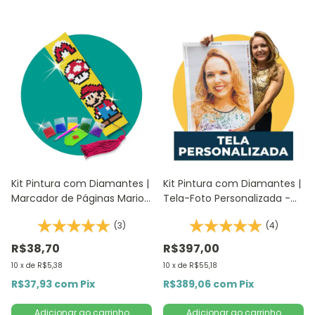
Kit Pintura com Diamantes |
Kit Pintura com Diamantes |
Marcador de Páginas Mario
Tela-Foto Personalizada -
1Un | 4,2x18,9cm - Diamante
Pintura Diamante -
(3)
(4)
Redondo | Diamond Painting
Diamond Painting 5D
DIY
R$38,70
R$397,00
10
x
de
R$5,38
10
x
de
R$55,18
R$37,93
com
Pix
R$389,06
com
Pix
Adicionar ao carrinho