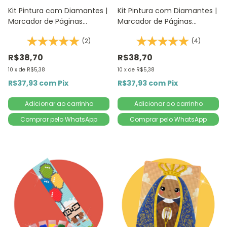
Kit Pintura com Diamantes |
Kit Pintura com Diamantes |
Marcador de Páginas
Marcador de Páginas
Sagrado 1Un | 4,2x18,9cm -
Criação de Adão 1Un -
(2)
(4)
Diamante Redondo |
4,2x18,9cm | Diamante
Diamond Painting DIY
Redondo | Diamond Painting
R$38,70
R$38,70
10
x
de
R$5,38
10
x
de
R$5,38
R$37,93
com
Pix
R$37,93
com
Pix
Comprar pelo WhatsApp
Comprar pelo WhatsApp