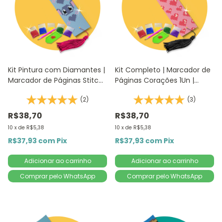
Kit Pintura com Diamantes |
Kit Completo | Marcador de
Marcador de Páginas Stitch
Páginas Corações 1Un |
1Un | 4,2x18,9cm - Diamante
4,2x18,9cm - Diamante
(2)
(3)
Redondo | Diamond Painting
Redondo | Diamond Painting
DIY
5D DIY
R$38,70
R$38,70
10
x
de
R$5,38
10
x
de
R$5,38
R$37,93
com
Pix
R$37,93
com
Pix
Comprar pelo WhatsApp
Comprar pelo WhatsApp