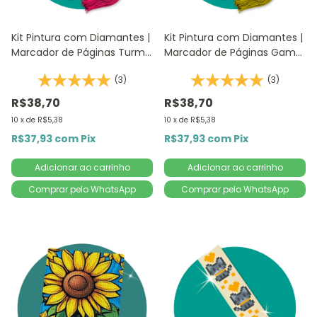
Kit Pintura com Diamantes |
Kit Pintura com Diamantes |
Marcador de Páginas Turma
Marcador de Páginas Game
do Mickey 1Un | 4,2x18,9cm |
1Un | 4,2x18,9cm - Diamante
(3)
(3)
Diamante Redondo |
Redondo | Diamond Painting
Diamond Painting DIY
R$38,70
R$38,70
10
x
de
R$5,38
10
x
de
R$5,38
R$37,93
com
Pix
R$37,93
com
Pix
Comprar pelo WhatsApp
Comprar pelo WhatsApp