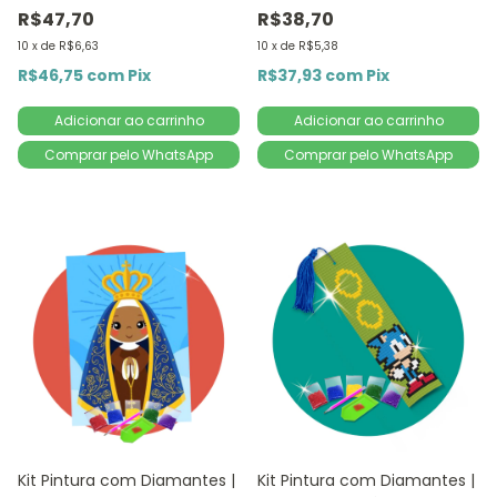
5D D
5D DIY
R$47,70
R$38,70
10
x
de
R$6,63
10
x
de
R$5,38
R$46,75
com
Pix
R$37,93
com
Pix
Comprar pelo WhatsApp
Comprar pelo WhatsApp
Kit Pintura com Diamantes |
Kit Pintura com Diamantes |