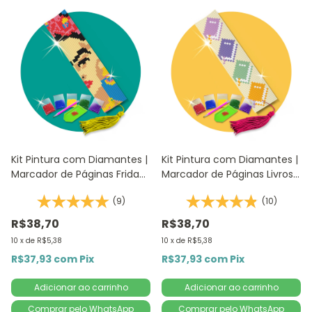
Kit Pintura com Diamantes |
Kit Pintura com Diamantes |
Marcador de Páginas Frida
Marcador de Páginas Livros
1Un - 4,2x18,9cm | Diamante
1Un | Diamante Redondo |
(9)
(10)
Redondo | Diamond Painting
Diamond Painting DIY
R$38,70
R$38,70
10
x
de
R$5,38
10
x
de
R$5,38
R$37,93
com
Pix
R$37,93
com
Pix
Comprar pelo WhatsApp
Comprar pelo WhatsApp