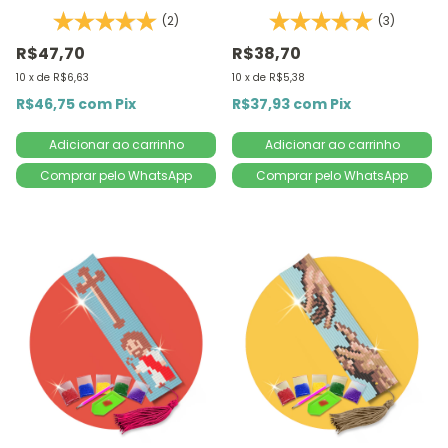
14,8x20,50cm - Diamante
Santinha 1Un | Diamante
(2)
(3)
Redondo | Diamond Painting
Redondo | Diamond Painting
5D D
DIY
R$47,70
R$38,70
10
x
de
R$6,63
10
x
de
R$5,38
R$46,75
com
Pix
R$37,93
com
Pix
Comprar pelo WhatsApp
Comprar pelo WhatsApp