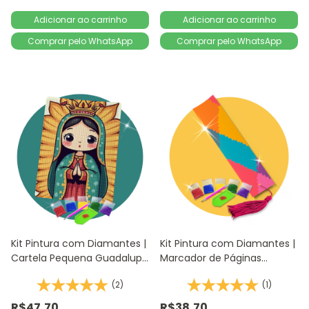
Comprar pelo WhatsApp
Comprar pelo WhatsApp
Kit Pintura com Diamantes |
Kit Pintura com Diamantes |
Cartela Pequena Guadalupe
Marcador de Páginas
14,8x20,5cm - Diamante
Abstrato 1Un | 4,2x18,9cm -
(2)
(1)
Redondo | Diamond Painting
Diamante Redondo |
5D D
Diamond Painting DIY
R$47,70
R$38,70