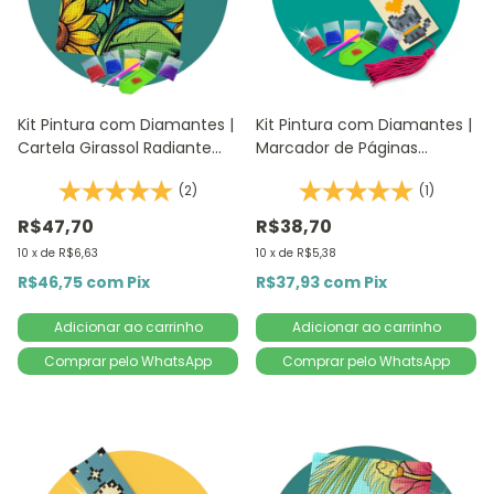
Kit Pintura com Diamantes |
Kit Pintura com Diamantes |
Cartela Girassol Radiante
Marcador de Páginas
14,8x20,5cm - Diamante
Gatinhos 1Un | 4,2x18,9cm -
(2)
(1)
Redondo | Diamond Painting
Diamante Redondo |
5D D
Diamond Painting 5D DIY
R$47,70
R$38,70
10
x
de
R$6,63
10
x
de
R$5,38
R$46,75
com
Pix
R$37,93
com
Pix
Comprar pelo WhatsApp
Comprar pelo WhatsApp