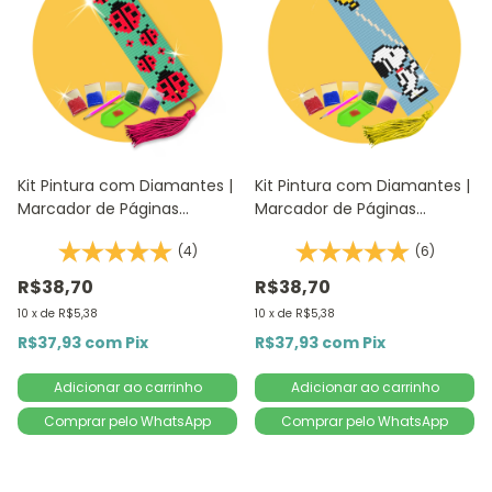
Kit Pintura com Diamantes |
Kit Pintura com Diamantes |
Marcador de Páginas
Marcador de Páginas
Joaninhas 1Un | 4,2x18,9cm -
Snoopy 1Un | Diamante
(4)
(6)
Diamante Redondo |
Redondo | Diamond Painting
Diamond Painting 5D DIY
DIY
R$38,70
R$38,70
10
x
de
R$5,38
10
x
de
R$5,38
R$37,93
com
Pix
R$37,93
com
Pix
Comprar pelo WhatsApp
Comprar pelo WhatsApp