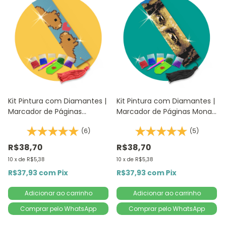
Kit Pintura com Diamantes |
Kit Pintura com Diamantes |
Marcador de Páginas
Marcador de Páginas Mona
Capivara Apaixonada 1Un |
Lisa 1Un - 4,2x18,9cm |
(6)
(5)
4,2x18,9cm - Diamante
Diamante Redondo |
Redondo | Diamond Painting
Diamond Painting
R$38,70
R$38,70
5D DIY
10
x
de
R$5,38
10
x
de
R$5,38
R$37,93
com
Pix
R$37,93
com
Pix
Comprar pelo WhatsApp
Comprar pelo WhatsApp