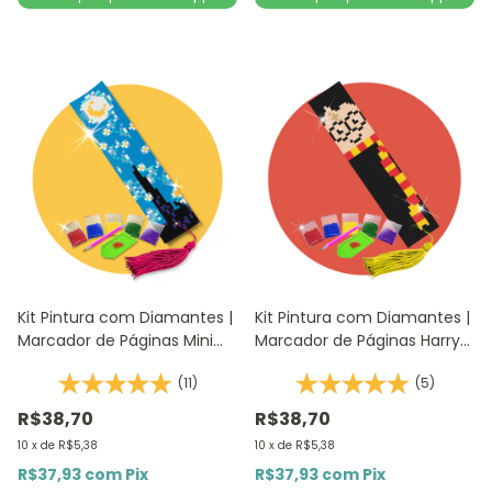
Kit Pintura com Diamantes |
Kit Pintura com Diamantes |
Marcador de Páginas Mini
Marcador de Páginas Harry
Noite Estrelada 1Un |
Potter 1Un | Diamante
(11)
(5)
4,2x18,9cm - Diamante
Redondo | Diamond Painting
Redondo | Diamond Paint
DIY
R$38,70
R$38,70
10
x
de
R$5,38
10
x
de
R$5,38
R$37,93
com
Pix
R$37,93
com
Pix