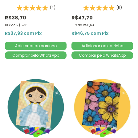
Docinho 1Un | 4,2x18,9cm -
14,8x20,5cm - Diamante
(4)
(5)
Diamante Redondo |
Redondo | Diamond Painting
Diamond Painting
5D D
R$38,70
R$47,70
10
x
de
R$5,38
10
x
de
R$6,63
R$37,93
com
Pix
R$46,75
com
Pix
Comprar pelo WhatsApp
Comprar pelo WhatsApp