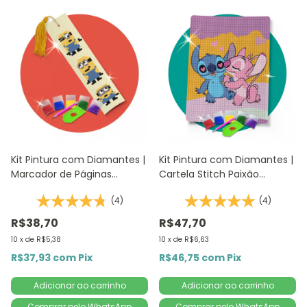
Kit Pintura com Diamantes |
Kit Pintura com Diamantes |
Marcador de Páginas
Cartela Stitch Paixão
Minnions 1Un | Diamante
14,8x20,5cm - Diamante
(4)
(4)
Redondo | Diamond Painting
Redondo | Diamond Painting
DIY
5D D
R$38,70
R$47,70
10
x
de
R$5,38
10
x
de
R$6,63
R$37,93
com
Pix
R$46,75
com
Pix
Comprar pelo WhatsApp
Comprar pelo WhatsApp