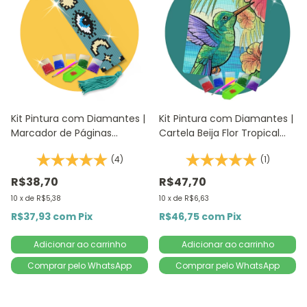
Kit Pintura com Diamantes |
Kit Pintura com Diamantes |
Marcador de Páginas
Cartela Beija Flor Tropical
Conexão 1Un | 4,2x18,9cm -
14,8x20,5cm - Diamante
(4)
(1)
Diamante Redondo |
Redondo | Diamond Painting
Diamond Painting
5D D
R$38,70
R$47,70
10
x
de
R$5,38
10
x
de
R$6,63
R$37,93
com
Pix
R$46,75
com
Pix
Comprar pelo WhatsApp
Comprar pelo WhatsApp