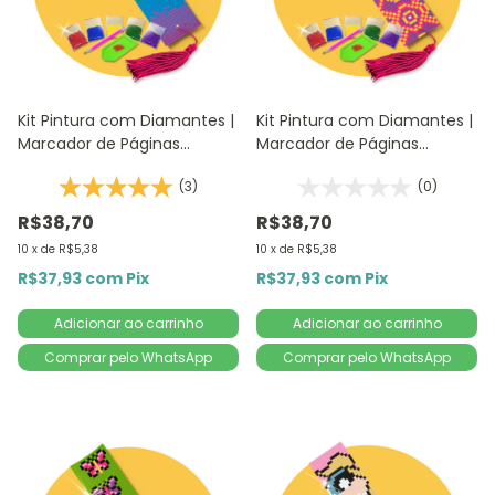
Kit Pintura com Diamantes |
Kit Pintura com Diamantes |
Marcador de Páginas
Marcador de Páginas
Nuances 1Un | 4,2x18,9cm -
Mandala Violeta 1Un |
(3)
(0)
Diamante Redondo |
4,2x18,9cm - Diamante
Diamond Painting DIY
Redondo | Diamond Painting
R$38,70
R$38,70
5
10
x
de
R$5,38
10
x
de
R$5,38
R$37,93
com
Pix
R$37,93
com
Pix
Comprar pelo WhatsApp
Comprar pelo WhatsApp