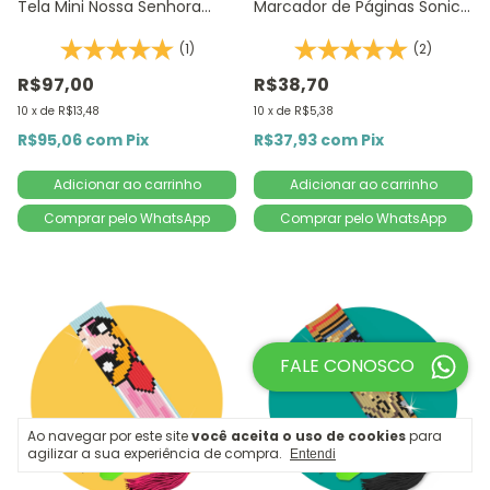
Tela Mini Nossa Senhora
Marcador de Páginas Sonic
20x25cm - Diamante
1Un | Diamante Redondo |
(1)
(2)
Redondo | Diamond Painting
Diamond Painting DIY
5D DIY
R$97,00
R$38,70
10
x
de
R$13,48
10
x
de
R$5,38
R$95,06
com
Pix
R$37,93
com
Pix
Comprar pelo WhatsApp
Comprar pelo WhatsApp
FALE CONOSCO
Ao navegar por este site
você aceita o uso de cookies
para
agilizar a sua experiência de compra.
Entendi