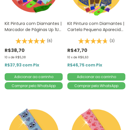
Kit Pintura com Diamantes |
Kit Pintura com Diamantes |
Marcador de Páginas Up 1Un
Cartela Pequena Aparecida
| 4,2x18,9cm - Diamante
14,8x20,5cm - Diamante
(6)
(3)
Redondo | Diamond Painting
Redondo | Diamond Painting
5D D
R$38,70
R$47,70
10
x
de
R$5,38
10
x
de
R$6,63
R$37,93
com
Pix
R$46,75
com
Pix
Comprar pelo WhatsApp
Comprar pelo WhatsApp