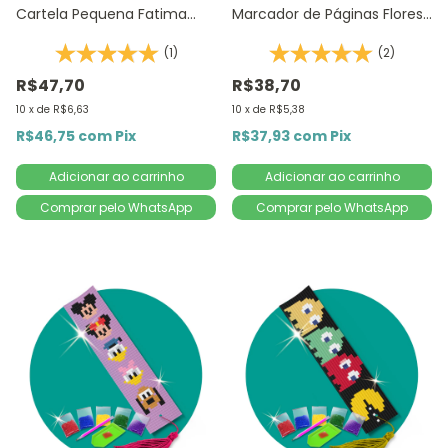
Cartela Pequena Fatima
Marcador de Páginas Flores
14,8x20,5cm - Diamante
Amarelas 1Un | 4,2x18,9cm -
(1)
(2)
Redondo | Diamond Painting
Diamante Redondo |
5D D
Diamond Painting D
R$47,70
R$38,70
10
x
de
R$6,63
10
x
de
R$5,38
R$46,75
com
Pix
R$37,93
com
Pix
Comprar pelo WhatsApp
Comprar pelo WhatsApp